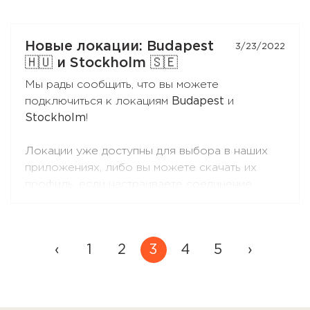
который можете передать любому
пользователю.
Для активации, купон нужно ввести в раздел
Новые локации: Budapest
3/23/2022
«Промокоды».
🇭🇺 и Stockholm 🇸🇪
Мы рады сообщить, что вы можете
Вы можете купить неограниченное
подключиться к локациям
Budapest
и
количество купонов.
Stockholm
!
Локации уже доступны для выбора в наших
приложениях, либо вы можете скачать их
профиль, если настраиваете соединение
вручную.
Мы выбираем самые надёжные и безопасные
3
‹
1
2
4
5
›
дата-центры для наших серверов, чтобы
обеспечить для вас наилучший сервис.