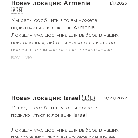
Новая локация: Armenia
1/1/2023
🇦🇲
Мы рады сообщить, что вы можете
подключиться к локации
Armenia
!
Локация уже доступна для выбора в наших
приложениях, либо вы можете скачать её
профиль, если настраиваете соединение
вручную.
Локация реализована по
технологии Double
VPN
.
Это означает, что Вы подключаетесь к
серверам в одной из стран с
Новая локация: Israel 🇮🇱
8/23/2022
законодательством, защищающем приватность
Мы рады сообщить, что вы можете
пользователей, затем через зашифрованный
подключиться к локации
Israel
!
туннель трафик направляется на сервер в
стране локации, где выходит в интернет.
Локация уже доступна для выбора в наших
Это позволяет защитить от отслеживания ваш
приложениях, либо вы можете скачать её