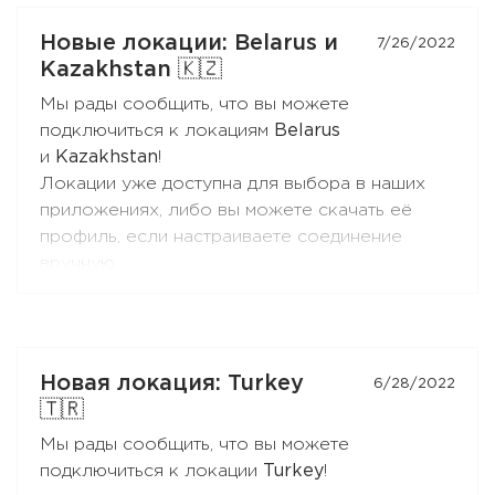
В нём можно настроить переадресацию
трафика в WireGuard-соединение всех или
Новые локации: Belarus и
7/26/2022
некоторых устройств в локальной сети за
Kazakhstan 🇰🇿
Mikrotik.
Мы рады сообщить, что вы можете
Это может быть полезно, если вы хотите
подключиться к локациям
Belarus
подключить только одно или несколько
и
Kazakhstan
!
устройств в локальной сети к VPN - например,
Локации уже доступна для выбора в наших
TV-приставку для доступа к киносервису.
приложениях, либо вы можете скачать её
профиль, если настраиваете соединение
Конфигуратор доступен в меню личного
вручную.
кабинета напротив созданной WireGuard-
конфигурации.
Локации реализованы по
технологии Double
При настройке, пожалуйста, следуйте
VPN
.
подробной инструкции
.
Это означает, что Вы подключаетесь к
Новая локация: Turkey
6/28/2022
серверам в одной из стран с
🇹🇷
законодательством, защищающем приватность
Мы рады сообщить, что вы можете
пользователей, затем через зашифрованный
подключиться к локации
Turkey
!
туннель трафик направляется на сервер в