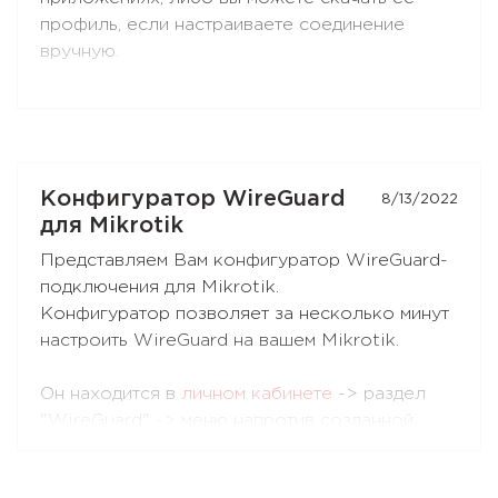
IP-адрес в случае перехвата трафика
профиль, если настраиваете соединение
непосредственно у сервера в стране локации.
вручную.
Мы выбираем самые надёжные и безопасные
Мы выбираем самые надёжные и безопасные
дата-центры для наших серверов, чтобы
дата-центры для наших серверов, чтобы
обеспечить наилучший сервис для Вас.
обеспечить для вас наилучший сервис.
Конфигуратор WireGuard
8/13/2022
для Mikrotik
Представляем Вам конфигуратор WireGuard-
подключения для Mikrotik.
Конфигуратор позволяет за несколько минут
настроить WireGuard на вашем Mikrotik.
Он находится в
личном кабинете
-> раздел
"WireGuard" -> меню напротив созданной
конфигурации WireGuard.