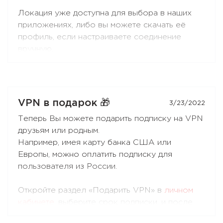
стране локации, где выходит в интернет.
Локация уже доступна для выбора в наших
Это позволяет защитить от отслеживания ваш
приложениях, либо вы можете скачать её
IP-адрес в случае перехвата трафика
профиль, если настраиваете соединение
непосредственно у сервера в стране локации.
вручную.
Мы выбираем самые надёжные и безопасные
Мы выбираем самые надёжные и безопасные
дата-центры для наших серверов, чтобы
дата-центры для наших серверов, чтобы
обеспечить наилучший сервис для Вас.
обеспечить для вас наилучший сервис.
VPN в подарок 🎁
3/23/2022
Теперь Вы можете подарить подписку на VPN
друзьям или родным.
Например, имея карту банка США или
Европы, можно оплатить подписку для
пользователя из России.
Откройте раздел «Подарить VPN» в
личном
кабинете
, выберите срок подписки, и после
оплаты Вы получите подарочный купон,