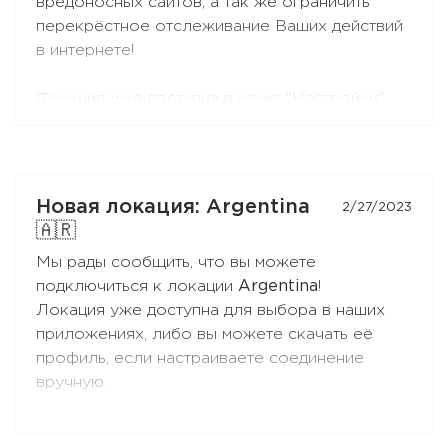
вредоносных сайтов, а так же ограничить
перекрёстное отслеживание Ваших действий
в интернете!
Функция уже доступна в меню "Настройки"
последних версий приложений для iOS и
Android, а так же в конфигураторах при
настройке подключения по Wireguard или
OpenVPN вручную.
Новая локация: Argentina
2/27/2023
Через некоторое время, она будет
🇦🇷
реализована и в приложениях для Windows и
Мы рады сообщить, что вы можете
macOS.
подключиться к локации
Argentina
!
Локация уже доступна для выбора в наших
Каждый день мы собираем публичные списки
приложениях, либо вы можете скачать её
адресов, которые обеспечивается показ
профиль, если настраиваете соединение
рекламы, перекрёстный трекинг и
вручную.
вредоносные действия, такие как фишинг и
распространение вирусов.
Мы выбираем самые надёжные и безопасные
Теперь Вы можете заблокировать их одним