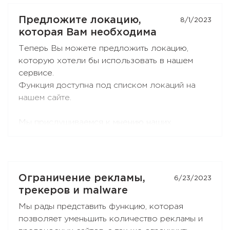
минуты
.
Shield VPN для Windows и macOS, чтобы
защищать весь трафик с Вашего компьютера.
Предложите локацию,
8/1/2023
Вы можете приобрести Toncoin на биржах
которая Вам необходима
KuCoin
,
Huobi
,
OKX
,
EXMO
, а так же в
Теперь Вы можете предложить локацию,
Телеграм-боте
@wallet
.
которую хотели бы использовать в нашем
сервисе.
Обратите внимание, что
@wallet
пока не
Функция доступна под списком локаций на
поддерживает комментарии в платеже, и с
нашем сайте.
него подписку оплатить не получится.
Cначала переведите средства на Tonkeeper
Мы прислушиваемся к мнению наших
или другой кошелёк, который поддерживает
клиентов и хотим сделать сервис лучше.
комментарии.
Самые востребованные локации будут
реализованы, если это возможно сделать
Ограничение рекламы,
6/23/2023
безопасно для наших пользователей.
трекеров и malware
Мы рады представить функцию, которая
позволяет уменьшить количество рекламы и