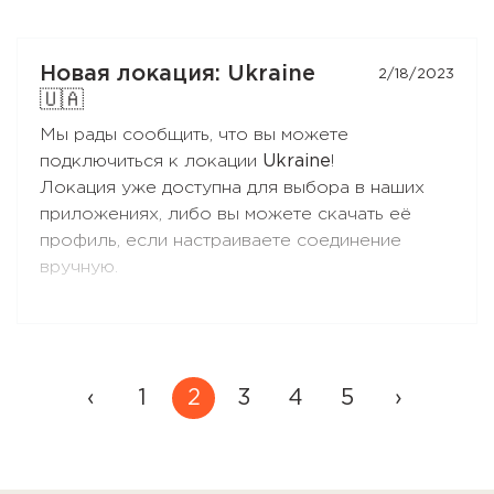
дата-центры для наших серверов, чтобы
нажатием.
обеспечить наилучший сервис для Вас.
Новая локация: Ukraine
2/18/2023
🇺🇦
Мы рады сообщить, что вы можете
подключиться к локации
Ukraine
!
Локация уже доступна для выбора в наших
приложениях, либо вы можете скачать её
профиль, если настраиваете соединение
вручную.
Локация реализована по
технологии Double
VPN
.
Это означает, что Вы подключаетесь к
2
‹
1
3
4
5
›
серверам в одной из стран с
законодательством, защищающем приватность
пользователей, затем через зашифрованный
туннель трафик направляется на сервер в