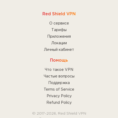
стране локации, где выходит в интернет.
Это позволяет защитить от отслеживания ваш
Red Shield VPN
IP-адрес в случае перехвата трафика
непосредственно у сервера в стране локации.
О сервисе
Тарифы
Мы выбираем самые надёжные и безопасные
Приложения
дата-центры для наших серверов, чтобы
Локации
обеспечить наилучший сервис для Вас.
Личный кабинет
Помощь
Что такое VPN
Частые вопросы
Поддержка
Terms of Service
Privacy Policy
Refund Policy
© 2017-2026, Red Shield VPN