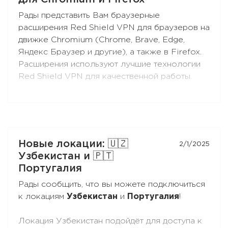
Устанавливайте приложение на Ваши
Рады представить Вам браузерные
Android-приставки и ТВ, и наслаждайтесь
расширения Red Shield VPN для браузеров на
свободным интернетом!
движке Chromium (Chrome, Brave, Edge,
Яндекс Браузер и другие), а также в Firefox.
Расширения используют лучшие технологии
Red Shield VPN для качественной работы.
Вы можете подключать расширения к своей
подписке точно так же, как и приложения.
Новые локации: 🇺🇿
2/1/2025
Узбекистан и 🇵🇹
Португалия
Рады сообщить, что вы можете подключиться
к локациям
Узбекистан
и
Португалия
!
Локация Узбекистан подойдёт для доступа к