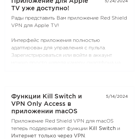
Приложение для Apple
5/24/2024
разработчиками
и
сообществом
.
TV уже доступно!
Рады представить Вам приложение Red Shield
Так же AmneziaWG уже доступен в
VPN для Apple TV!
приложении Red Shield VPN для iOS и в
скором времени появится в приложениях для
Интерфейс приложения полностью
других платформ.
адаптирован для управления с пульта.
Зарегистрироваться или войти в аккаунт
можно просто наведя камеру смартфона на
QR-код.
Приложение поддерживает протоколы
RedLink, RedLink Shadow и OpenVPN.
Функции Kill Switch и
5/14/2024
Установите приложение на Ваш Apple TV -
VPN Only Access в
просто введите "Red Shield VPN" в поиске
приложении macOS
AppStore.
Приложение Red Shield VPN для macOS
теперь поддерживает функции
Kill Switch
и
Интернет только через VPN
.