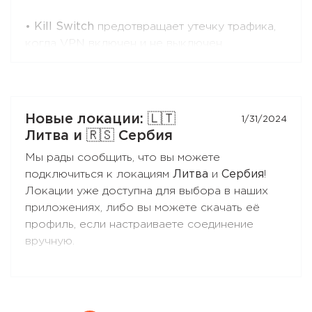
•
Kill Switch
предотвращает утечку трафика,
когда VPN включен и не выключен
пользователем, а так же приложение
запущено.
Если VPN будет выключен пользователем или
приложение будет закрыто по любой причине
Новые локации: 🇱🇹
1/31/2024
(пользователем или в результате сбоя) -
Литва и 🇷🇸 Сербия
трафик пойдёт напрямую.
Мы рады сообщить, что вы можете
подключиться к локациям
Литва
и
Сербия
!
Это лучший выбор, если Вам необходимо
Локации уже доступна для выбора в наших
лучше контролировать трафик во время VPN-
приложениях, либо вы можете скачать её
сессий.
профиль, если настраиваете соединение
вручную.
•
Интернет только через VPN
предотвращает прямой доступ в интернет без
VPN всегда, даже если VPN был выключен
пользователем, приложение закрыто по
любой причине или Мак был перезагружен.