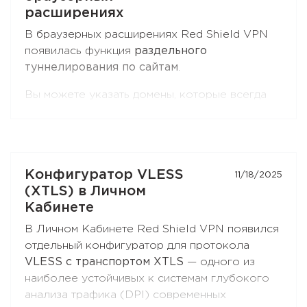
расширениях
В браузерных расширениях Red Shield VPN
появилась функция
раздельного
туннелирования по сайтам
.
Вы можете указать домены, которые всегда
идут через VPN, — или наоборот, исключить
их из VPN и отправлять напрямую.
Поддерживаются маски для поддоменов
второго уровня, например
*.ru
. Функция
Конфигуратор VLESS
11/18/2025
доступна и в
Chromium-браузерах
(Chrome,
(XTLS) в Личном
Brave, Edge, Яндекс Браузер), и в
Firefox
.
Кабинете
Откройте настройки расширения — раздел
В Личном Кабинете Red Shield VPN появился
«Раздельное туннелирование»
— и соберите
отдельный конфигуратор для протокола
свой список сайтов. Обновите расширение до
VLESS с транспортом XTLS
— одного из
последней версии, если не видите эту
наиболее устойчивых к системам глубокого
функцию.
анализа трафика (DPI) современных