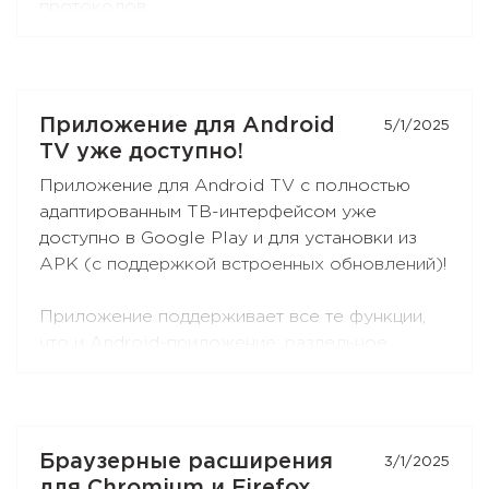
протоколов.
Вы можете получить конфигурацию и
подключиться к Red Shield VPN из любого
клиента, поддерживающего VLESS:
Xray-core
,
Приложение для Android
5/1/2025
v2rayNG
, v2rayN,
Hiddify
и других.
TV уже доступно!
Откройте раздел
«Настройка вручную»
в
Приложение для Android TV с полностью
Личном Кабинете — кнопка
VLESS (XTLS)
адаптированным ТВ-интерфейсом уже
стоит первой в списке, с бейджем NEW.
доступно в Google Play и для установки из
APK (с поддержкой встроенных обновлений)!
Приложение поддерживает все те функции,
что и Android-приложение: раздельное
туннелирование, ограничение контента,
раздача VPN-подключения через SOCKS5 и
HTTP-прокси (при выборе протокола
RedLink Shadow TLS).
Браузерные расширения
3/1/2025
для Chromium и Firefox