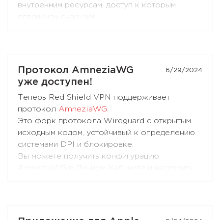
внутренним ресурсам, доступ к которым
ограничен снаружи.
Локация Португалия подойдёт для доступа к
внутренним ресурсам и повседневного
использования.
Протокол AmneziaWG
6/29/2024
уже доступен!
Теперь Red Shield VPN поддерживает
протокол
AmneziaWG
.
Это форк протокола Wireguard с открытым
исходным кодом, устойчивый к определению
системами DPI и блокировке.
Вы можете получить конфигурацию
AmneziaWG в Личном Кабинете и настроить
подключение в приложениях AmneziaWG (не
AmneziaVPN!) для
Android
,
iOS
,
macOS
,
KeeneticOS
и других платформах и
устройствах, которые поддерживаются