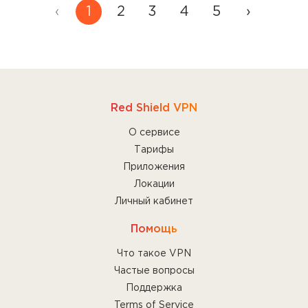
‹
1
2
3
4
5
›
Выберите данную функцию, если Вам
необходима максимальная защита от утечки
трафика.
Прочитайте больше
об этих функциях, чтобы
Red Shield VPN
выбрать наиболее подходящую для Вас.
О сервисе
Тарифы
Приложения
Локации
Личный кабинет
Помощь
Что такое VPN
Частые вопросы
Поддержка
Terms of Service