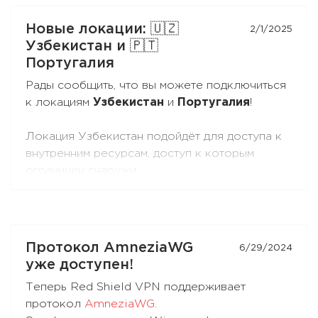
Новые локации: 🇺🇿
2/1/2025
Узбекистан и 🇵🇹
Португалия
Рады сообщить, что вы можете подключиться
к локациям
Узбекистан
и
Португалия
!
Локация Узбекистан подойдёт для доступа к
внутренним ресурсам, доступ к которым
ограничен снаружи.
Локация Португалия подойдёт для доступа к
внутренним ресурсам и повседневного
использования.
Протокол AmneziaWG
6/29/2024
уже доступен!
Теперь Red Shield VPN поддерживает
протокол
AmneziaWG
.