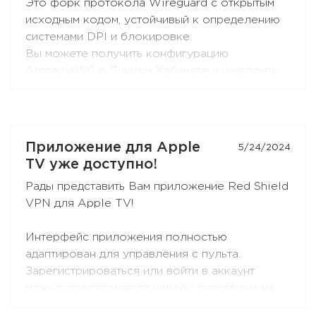
Это форк протокола Wireguard с открытым
исходным кодом, устойчивый к определению
системами DPI и блокировке.
Вы можете получить конфигурацию
AmneziaWG в Личном Кабинете и настроить
подключение в приложениях AmneziaWG (не
AmneziaVPN!) для
Android
,
iOS
,
macOS
,
KeeneticOS
и других платформах и
устройствах, которые поддерживаются
Приложение для Apple
5/24/2024
разработчиками
и
сообществом
.
TV уже доступно!
Рады представить Вам приложение Red Shield
Так же AmneziaWG уже доступен в
VPN для Apple TV!
приложении Red Shield VPN для iOS и в
скором времени появится в приложениях для
Интерфейс приложения полностью
других платформ.
адаптирован для управления с пульта.
Зарегистрироваться или войти в аккаунт
можно просто наведя камеру смартфона на
QR-код.