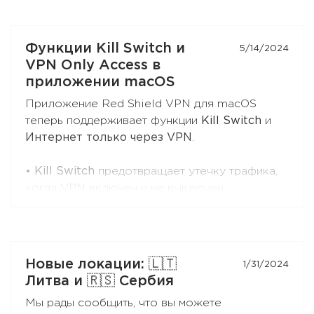
Приложение поддерживает протоколы
RedLink, RedLink Shadow и OpenVPN.
Функции Kill Switch и
5/14/2024
Установите приложение на Ваш Apple TV -
VPN Only Access в
просто введите "Red Shield VPN" в поиске
приложении macOS
AppStore.
Приложение Red Shield VPN для macOS
теперь поддерживает функции
Kill Switch
и
Интернет только через VPN
.
•
Kill Switch
предотвращает утечку трафика,
когда VPN включен и не выключен
пользователем, а так же приложение
запущено.
Если VPN будет выключен пользователем или
приложение будет закрыто по любой причине
Новые локации: 🇱🇹
1/31/2024
(пользователем или в результате сбоя) -
Литва и 🇷🇸 Сербия
трафик пойдёт напрямую.
Мы рады сообщить, что вы можете