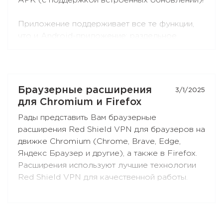
APK (с поддержкой встроенных обновлений)!
Приложение поддерживает все те функции,
что и Android-приложение: раздельное
туннелирование, ограничение контента,
раздача VPN-подключения через SOCKS5 и
HTTP-прокси (при выборе протокола
RedLink Shadow TLS).
Браузерные расширения
3/1/2025
для Chromium и Firefox
Устанавливайте приложение на Ваши
Рады представить Вам браузерные
Android-приставки и ТВ, и наслаждайтесь
расширения Red Shield VPN для браузеров на
свободным интернетом!
движке Chromium (Chrome, Brave, Edge,
Яндекс Браузер и другие), а также в Firefox.
Расширения используют лучшие технологии
Red Shield VPN для качественной работы.
Вы можете подключать расширения к своей
подписке точно так же, как и приложения.