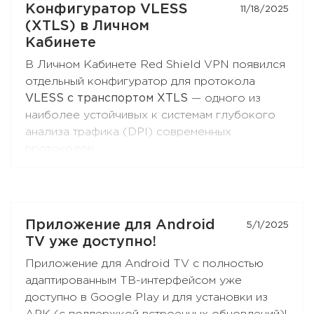
Конфигуратор VLESS
11/18/2025
доступна и в
Chromium-браузерах
(Chrome,
(XTLS) в Личном
Brave, Edge, Яндекс Браузер), и в
Firefox
.
Кабинете
Откройте настройки расширения — раздел
В Личном Кабинете Red Shield VPN появился
«Раздельное туннелирование»
— и соберите
отдельный конфигуратор для протокола
свой список сайтов. Обновите расширение до
VLESS с транспортом XTLS
— одного из
последней версии, если не видите эту
наиболее устойчивых к системам глубокого
функцию.
анализа трафика (DPI) современных
протоколов.
Вы можете получить конфигурацию и
подключиться к Red Shield VPN из любого
клиента, поддерживающего VLESS:
Xray-core
,
Приложение для Android
5/1/2025
v2rayNG
, v2rayN,
Hiddify
и других.
TV уже доступно!
Откройте раздел
«Настройка вручную»
в
Приложение для Android TV с полностью
Личном Кабинете — кнопка
VLESS (XTLS)
адаптированным ТВ-интерфейсом уже
стоит первой в списке, с бейджем NEW.
доступно в Google Play и для установки из