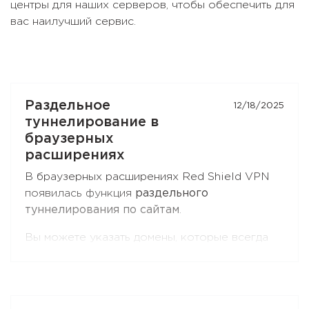
центры для наших серверов, чтобы обеспечить для
вас наилучший сервис.
Раздельное
12/18/2025
туннелирование в
браузерных
расширениях
В браузерных расширениях Red Shield VPN
появилась функция
раздельного
туннелирования по сайтам
.
Вы можете указать домены, которые всегда
идут через VPN, — или наоборот, исключить
их из VPN и отправлять напрямую.
Поддерживаются маски для поддоменов
второго уровня, например
*.ru
. Функция