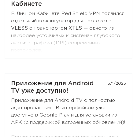
Кабинете
Откройте настройки расширения — раздел
В Личном Кабинете Red Shield VPN появился
«Раздельное туннелирование»
— и соберите
отдельный конфигуратор для протокола
свой список сайтов. Обновите расширение до
VLESS с транспортом XTLS
— одного из
последней версии, если не видите эту
наиболее устойчивых к системам глубокого
функцию.
анализа трафика (DPI) современных
протоколов.
Вы можете получить конфигурацию и
подключиться к Red Shield VPN из любого
клиента, поддерживающего VLESS:
Xray-core
,
Приложение для Android
5/1/2025
v2rayNG
, v2rayN,
Hiddify
и других.
TV уже доступно!
Откройте раздел
«Настройка вручную»
в
Приложение для Android TV с полностью
Личном Кабинете — кнопка
VLESS (XTLS)
адаптированным ТВ-интерфейсом уже
стоит первой в списке, с бейджем NEW.
доступно в Google Play и для установки из
APK (с поддержкой встроенных обновлений)!