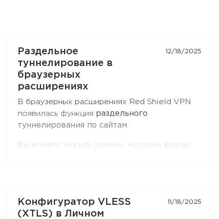
Раздельное
12/18/2025
туннелирование в
браузерных
расширениях
В браузерных расширениях Red Shield VPN
появилась функция
раздельного
туннелирования по сайтам
.
Вы можете указать домены, которые всегда
идут через VPN, — или наоборот, исключить
их из VPN и отправлять напрямую.
Поддерживаются маски для поддоменов
второго уровня, например
*.ru
. Функция
Конфигуратор VLESS
11/18/2025
доступна и в
Chromium-браузерах
(Chrome,
(XTLS) в Личном
Brave, Edge, Яндекс Браузер), и в
Firefox
.