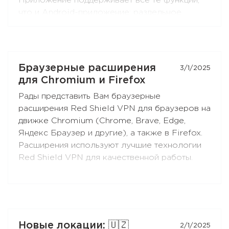
Приложение поддерживает все те функции,
что и Android-приложение: раздельное
туннелирование, ограничение контента,
раздача VPN-подключения через SOCKS5 и
HTTP-прокси (при выборе протокола
RedLink Shadow TLS).
Браузерные расширения
3/1/2025
для Chromium и Firefox
Устанавливайте приложение на Ваши
Рады представить Вам браузерные
Android-приставки и ТВ, и наслаждайтесь
расширения Red Shield VPN для браузеров на
свободным интернетом!
движке Chromium (Chrome, Brave, Edge,
Яндекс Браузер и другие), а также в Firefox.
Расширения используют лучшие технологии
Red Shield VPN для качественной работы.
Вы можете подключать расширения к своей
подписке точно так же, как и приложения.
Новые локации: 🇺🇿
2/1/2025