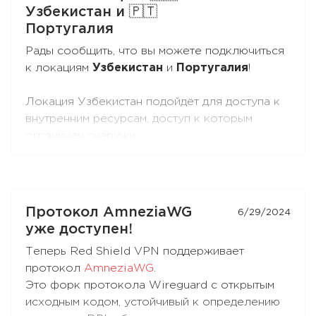
Узбекистан и 🇵🇹
Португалия
Рады сообщить, что вы можете подключиться
к локациям
Узбекистан
и
Португалия
!
Локация Узбекистан подойдёт для доступа к
внутренним ресурсам, доступ к которым
ограничен снаружи.
Локация Португалия подойдёт для доступа к
внутренним ресурсам и повседневного
использования.
Протокол AmneziaWG
6/29/2024
уже доступен!
Теперь Red Shield VPN поддерживает
протокол
AmneziaWG
.
Это форк протокола Wireguard с открытым
исходным кодом, устойчивый к определению