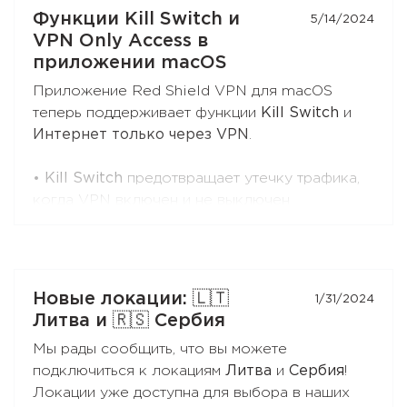
Функции Kill Switch и
5/14/2024
Установите приложение на Ваш Apple TV -
VPN Only Access в
просто введите "Red Shield VPN" в поиске
приложении macOS
AppStore.
Приложение Red Shield VPN для macOS
теперь поддерживает функции
Kill Switch
и
Интернет только через VPN
.
•
Kill Switch
предотвращает утечку трафика,
когда VPN включен и не выключен
пользователем, а так же приложение
запущено.
Если VPN будет выключен пользователем или
приложение будет закрыто по любой причине
Новые локации: 🇱🇹
1/31/2024
(пользователем или в результате сбоя) -
Литва и 🇷🇸 Сербия
трафик пойдёт напрямую.
Мы рады сообщить, что вы можете
подключиться к локациям
Литва
и
Сербия
!
Это лучший выбор, если Вам необходимо
Локации уже доступна для выбора в наших
лучше контролировать трафик во время VPN-