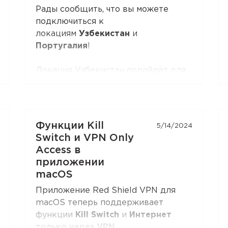
Рады сообщить, что вы можете
Откройте раздел
«Настройка
подключиться к
вручную»
в Личном Кабинете —
локациям
Узбекистан
и
кнопка
VLESS (XTLS)
стоит первой
Португалия
!
в списке, с бейджем NEW.
Локация Узбекистан подойдёт для
доступа к внутренним ресурсам,
доступ к которым ограничен
снаружи.
Локация Португалия подойдёт для
Функции Kill
5/14/2024
доступа к внутренним ресурсам и
Switch и VPN Only
повседневного использования.
Access в
приложении
macOS
Приложение Red Shield VPN для
macOS теперь поддерживает
функции
Kill Switch
и
Интернет
только через VPN
.