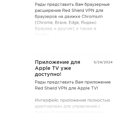
Chromium-браузерах
(Chrome,
Рады представить Вам браузерные
Brave, Edge, Яндекс Браузер), и в
расширения Red Shield VPN для
Firefox
.
браузеров на движке Chromium
(Chrome, Brave, Edge, Яндекс
Откройте настройки расширения —
Браузер и другие), а также в
раздел
«Раздельное
Firefox.
туннелирование»
— и соберите
Расширения используют лучшие
свой список сайтов. Обновите
технологии Red Shield VPN для
расширение до последней версии,
качественной работы.
если не видите эту функцию.
Приложение для
5/24/2024
Вы можете подключать расширения
Apple TV уже
к своей подписке точно так же, как
доступно!
и приложения.
Рады представить Вам приложение
Red Shield VPN для Apple TV!
Интерфейс приложения полностью
адаптирован для управления с
пульта. Зарегистрироваться или