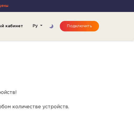
щены
ый кабинет
Ру
Подключить
ойств!
бом количестве устройств.