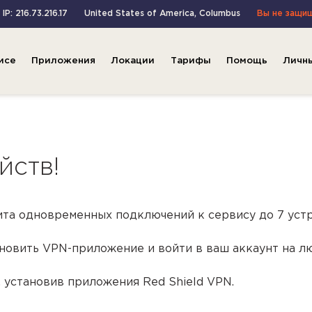
IP: 216.73.216.17
United States of America
,
Columbus
Вы не защи
исе
Приложения
Локации
Тарифы
Помощь
Личн
йств!
та одновременных подключений к сервису до 7 устр
новить VPN-приложение и войти в ваш аккаунт на лю
 установив приложения Red Shield VPN.