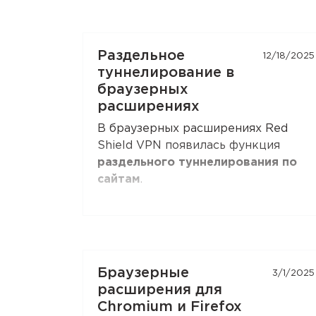
Раздельное
12/18/2025
туннелирование в
браузерных
расширениях
В браузерных расширениях Red
Shield VPN появилась функция
раздельного туннелирования по
сайтам
.
Вы можете указать домены,
которые всегда идут через VPN, —
или наоборот, исключить их из VPN
и отправлять напрямую.
Браузерные
3/1/2025
Поддерживаются маски для
расширения для
поддоменов второго уровня,
Chromium и Firefox
например
*.ru
. Функция доступна и в