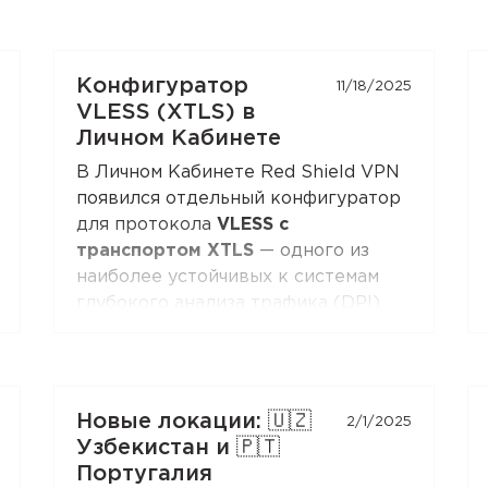
Конфигуратор
11/18/2025
VLESS (XTLS) в
Личном Кабинете
В Личном Кабинете Red Shield VPN
появился отдельный конфигуратор
для протокола
VLESS с
транспортом XTLS
— одного из
наиболее устойчивых к системам
глубокого анализа трафика (DPI)
современных протоколов.
Вы можете получить конфигурацию
и подключиться к Red Shield VPN из
Новые локации: 🇺🇿
2/1/2025
любого клиента, поддерживающего
Узбекистан и 🇵🇹
VLESS:
Xray-core
,
v2rayNG
, v2rayN,
Португалия
Hiddify
и других.