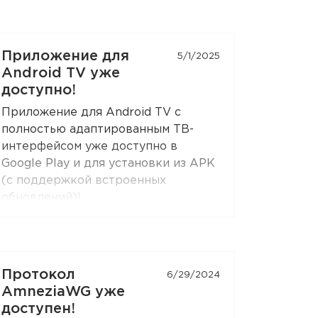
Приложение для
5/1/2025
Android TV уже
доступно!
Приложение для Android TV с
полностью адаптированным ТВ-
интерфейсом уже доступно в
Google Play и для установки из APK
(с поддержкой встроенных
обновлений)!
Приложение поддерживает все те
функции, что и Android-приложение:
раздельное туннелирование,
Протокол
6/29/2024
ограничение контента, раздача VPN-
AmneziaWG уже
подключения через SOCKS5 и
доступен!
HTTP-прокси (при выборе