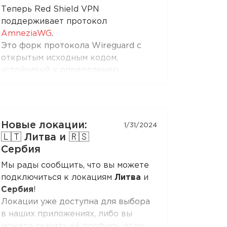
Теперь Red Shield VPN
протокола RedLink Shadow TLS).
поддерживает протокол
AmneziaWG
.
Устанавливайте приложение на
Это форк протокола Wireguard с
Ваши Android-приставки и ТВ, и
открытым исходным кодом,
наслаждайтесь свободным
устойчивый к определению
интернетом!
системами DPI и блокировке.
Вы можете получить конфигурацию
AmneziaWG в Личном Кабинете и
настроить подключение в
Новые локации:
1/31/2024
приложениях AmneziaWG (не
🇱🇹 Литва и 🇷🇸
AmneziaVPN!) для
Android
,
iOS
,
Сербия
macOS
,
KeeneticOS
и других
Мы рады сообщить, что вы можете
платформах и устройствах, которые
подключиться к локациям
Литва
и
поддерживаются
разработчиками
и
Сербия
!
сообществом
.
Локации уже доступна для выбора
в наших приложениях, либо вы
Так же AmneziaWG уже доступен в
можете скачать её профиль, если