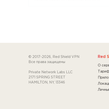
войти в аккаунт можно просто
наведя камеру смартфона на QR-
код.
Приложение поддерживает
протоколы RedLink, RedLink Shadow
и OpenVPN.
Установите приложение на Ваш
Apple TV - просто введите "Red
Red S
© 2017-2026, Red Shield VPN
Shield VPN" в поиске AppStore.
Все права защищены
О сер
Тари
Private Network Labs LLC
2171 SPRING STREET
Прило
HAMILTON, NY, 13346
Локац
Личны