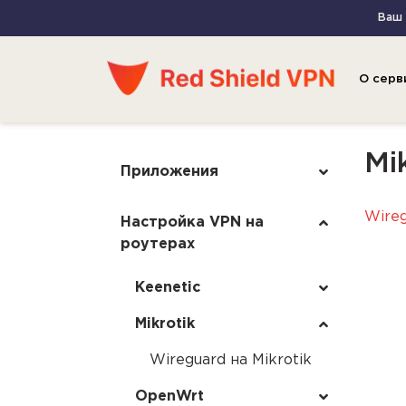
Ваш I
О серв
Mi
Приложения
Wireg
Настройка VPN на
роутерах
Keenetic
Mikrotik
Wireguard на Mikrotik
OpenWrt