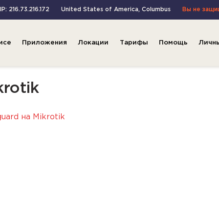
P: 216.73.216.172
United States of America
,
Columbus
Вы не защ
исе
Приложения
Локации
Тарифы
Помощь
Личн
krotik
uard на Mikrotik